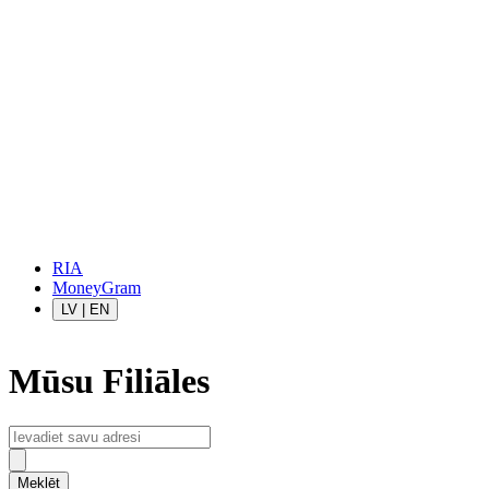
RIA
MoneyGram
LV
|
EN
Mūsu Filiāles
Meklēt