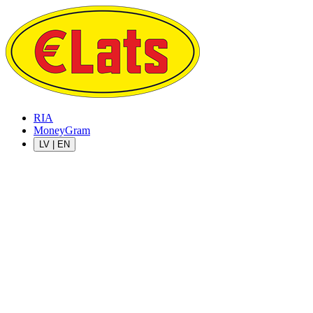
RIA
MoneyGram
LV
|
EN